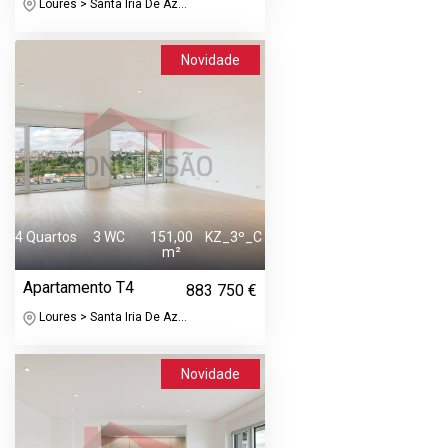
Loures > Santa Iria De Az...
Novidade
4 Quartos
3 WC
151,00
KZ_3º_C
m²
Apartamento T4
883 750 €
Loures > Santa Iria De Az...
Novidade