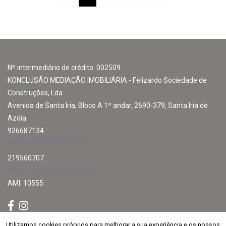
Nº intermediário de crédito: 002509
KONCLUSÃO MEDIAÇÃO IMOBILIÁRIA - Felizardo Sociedade de
Construções, Lda
Avenida de Santa Iria, Bloco A 1º andar, 2690-379, Santa Iria de
Azóia
926687134
Chamada para a rede fixa nacional
219560707
Chamada para a rede móvel nacional
AMI: 10555
Utilizamos cookies próprios para melhorar a sua experiência e os nossos
Utilizamos cookies próprios para melhorar a sua experiência e os nossos