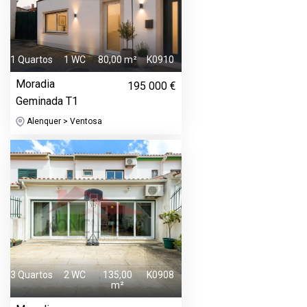
1 Quartos
1 WC
80,00 m²
K0910
Moradia
195 000 €
Geminada T1
Alenquer > Ventosa
3 Quartos
2 WC
135,00
K0908
m²