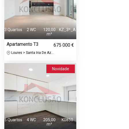
3 Quartos
2 WC
120,00
KZ_3º_A
m²
Apartamento T3
675 000 €
Loures > Santa Iria De Az...
Novidade
5 Quartos
4 WC
205,00
K0850
m²