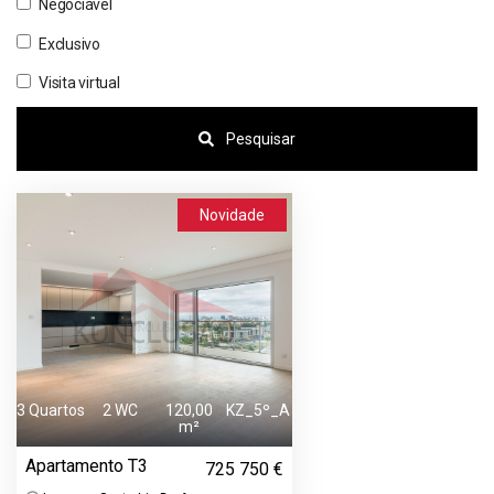
Negociável
Exclusivo
Visita virtual
Pesquisar
Novidade
3 Quartos
2 WC
120,00
KZ_5º_A
m²
Apartamento T3
725 750 €