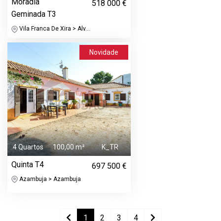
Moradia
518 000 €
Geminada T3
Vila Franca De Xira > Alv...
Novidade
4 Quartos
100,00 m²
K_TR
Quinta T4
697 500 €
Azambuja > Azambuja
1
2
3
4