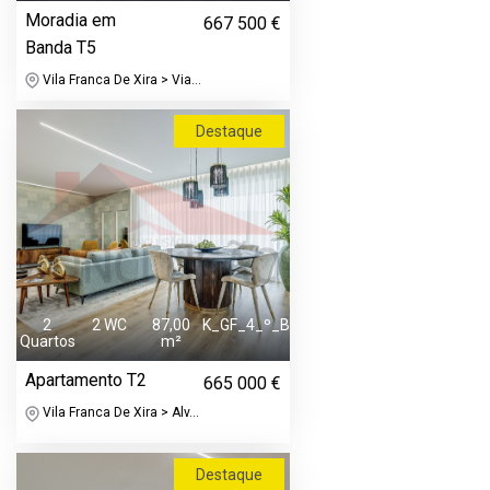
Moradia em
667 500 €
Banda T5
Vila Franca De Xira > Via...
Destaque
2
2 WC
87,00
K_GF_4_º_B
Quartos
m²
Apartamento T2
665 000 €
Vila Franca De Xira > Alv...
Destaque