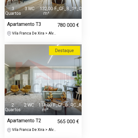
3
3 WC
132,00
F_GF_B_1º_C
Quartos
m²
Apartamento T3
780 000 €
Vila Franca De Xira > Alv...
Destaque
2
2 WC
114,00
F_GF_B_RC_A
Quartos
m²
Apartamento T2
565 000 €
Vila Franca De Xira > Alv...