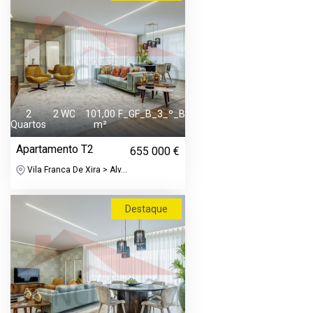
2
2 WC
101,00
F_GF_B_3_º_B
Quartos
m²
Apartamento T2
655 000 €
Vila Franca De Xira > Alv...
Destaque