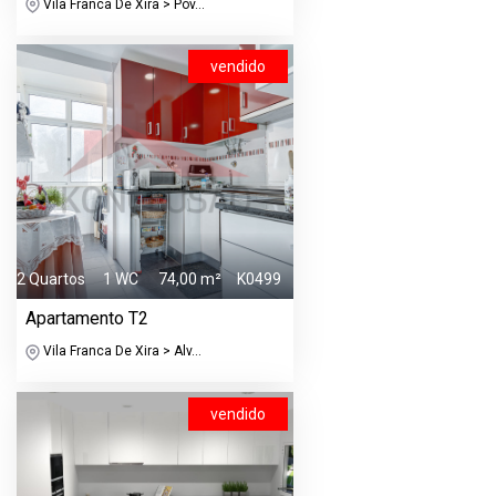
Vila Franca De Xira > Póv...
vendido
2 Quartos
1 WC
74,00 m²
K0499
Apartamento T2
Vila Franca De Xira > Alv...
vendido