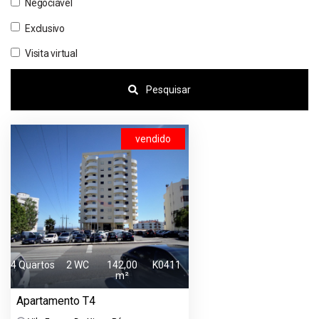
Negociável
Exclusivo
Visita virtual
Pesquisar
vendido
4 Quartos
2 WC
142,00
K0411
m²
Apartamento T4