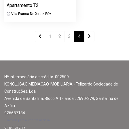
Apartamento T2
Vila Franca De Xira > Póv...
1
2
3
4
Nº intermediário de crédito: 002509
KONCLUSÃO MEDIAÇÃO IMOBILIÁRIA - Felizardo Sociedade de
Construções, Lda
Avenida de Santa Iria, Bloco A 1º andar, 2690-379, Santa Iria de
Azóia
926687134
Chamada para a rede fixa nacional
219560707