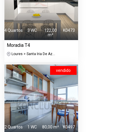
4 Quartos
3 WC
122,00
K0473
m²
Moradia T4
Loures > Santa Iria De Az...
vendido
2 Quartos
1 WC
80,00 m²
K0497