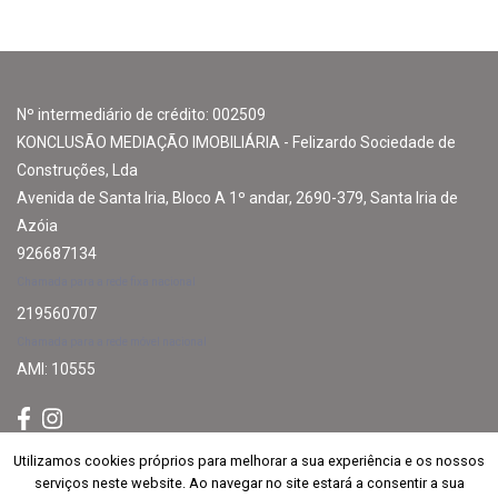
Nº intermediário de crédito: 002509
KONCLUSÃO MEDIAÇÃO IMOBILIÁRIA - Felizardo Sociedade de
Construções, Lda
Avenida de Santa Iria, Bloco A 1º andar, 2690-379, Santa Iria de
Azóia
926687134
Chamada para a rede fixa nacional
219560707
Chamada para a rede móvel nacional
AMI: 10555
Utilizamos cookies próprios para melhorar a sua experiência e os nossos
Utilizamos cookies próprios para melhorar a sua experiência e os nossos
Subscrever
serviços neste website. Ao navegar no site estará a consentir a sua
serviços neste website. Ao navegar no site estará a consentir a sua