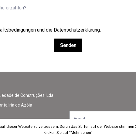
äftsbedingungen und die Datenschutzerklärung
.
Senden
edade de Construções, Lda
nta Iria de Azóia
 auf dieser Website zu verbessern. Durch das Surfen auf der Website stimmen
 auf dieser Website zu verbessern. Durch das Surfen auf der Website stimmen
klicken Sie auf “Mehr sehen“
klicken Sie auf “Mehr sehen“