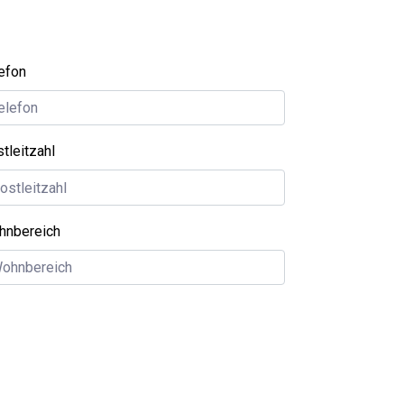
efon
tleitzahl
hnbereich