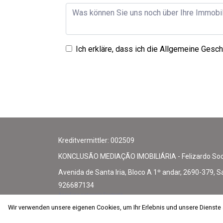
Ich erkläre, dass ich die
Allgemeine Gesch
Kreditvermittler: 002509
KONCLUSÃO MEDIAÇÃO IMOBILIÁRIA - Felizardo Soci
Avenida de Santa Iria, Bloco A 1º andar, 2690-379, Sa
926687134
Anruf ins nationale Festnetz
219560707
Wir verwenden unsere eigenen Cookies, um Ihr Erlebnis und unsere Dienste
Wir verwenden unsere eigenen Cookies, um Ihr Erlebnis und unsere Dienste
Anruf ins nationale Mobilfunknetz