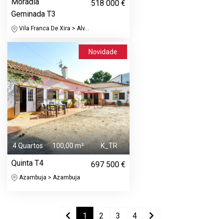
Moradia
518 000 €
Geminada T3
Vila Franca De Xira > Alv...
Novidade
4 Quartos
100,00 m²
K_TR
Quinta T4
697 500 €
Azambuja > Azambuja
1
2
3
4