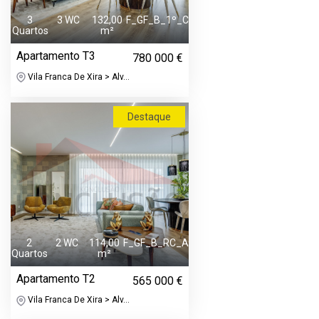
3
3 WC
132,00
F_GF_B_1º_C
Quartos
m²
Apartamento T3
780 000 €
Vila Franca De Xira > Alv...
Destaque
2
2 WC
114,00
F_GF_B_RC_A
Quartos
m²
Apartamento T2
565 000 €
Vila Franca De Xira > Alv...