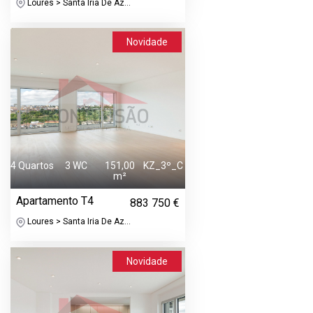
Loures > Santa Iria De Az...
Novidade
4 Quartos
3 WC
151,00
KZ_3º_C
m²
Apartamento T4
883 750 €
Loures > Santa Iria De Az...
Novidade