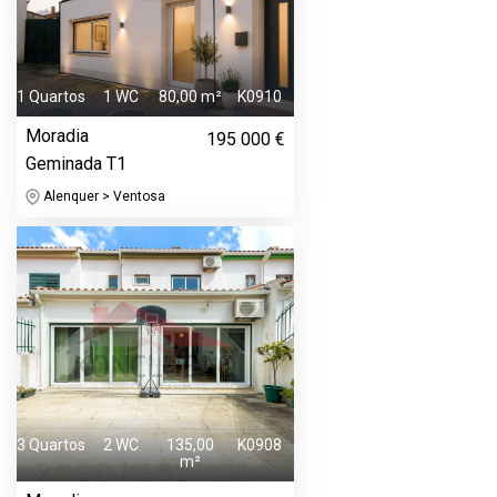
1 Quartos
1 WC
80,00 m²
K0910
Moradia
195 000 €
Geminada T1
Alenquer > Ventosa
3 Quartos
2 WC
135,00
K0908
m²