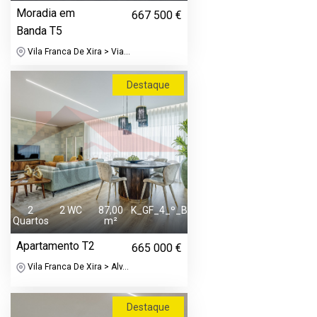
Moradia em
667 500 €
Banda T5
Vila Franca De Xira > Via...
Destaque
2
2 WC
87,00
K_GF_4_º_B
Quartos
m²
Apartamento T2
665 000 €
Vila Franca De Xira > Alv...
Destaque