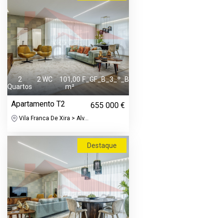
2
2 WC
101,00
F_GF_B_3_º_B
Quartos
m²
Apartamento T2
655 000 €
Vila Franca De Xira > Alv...
Destaque