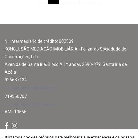
Nº intermediário de crédito: 002509
KONCLUSÃO MEDIAÇÃO IMOBILIÁRIA - Felizardo Sociedade de
Construções, Lda
Avenida de Santa Iria, Bloco A 1º andar, 2690-379, Santa Iria de
Azóia
926687134
Chamada para a rede fixa nacional
219560707
Chamada para a rede móvel nacional
AMI: 10555
Utilizamos cookies próprios para melhorar a sua experiência e os nossos
Utilizamos cookies próprios para melhorar a sua experiência e os nossos