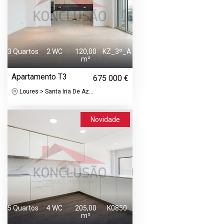
3 Quartos
2 WC
120,00
KZ_3º_A
m²
Apartamento T3
675 000 €
Loures > Santa Iria De Az...
Novidade
5 Quartos
4 WC
205,00
K0850
m²