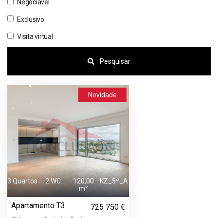
Negociável
Exclusivo
Visita virtual
Pesquisar
Novidade
3 Quartos
2 WC
120,00
KZ_5º_A
m²
Apartamento T3
725 750 €