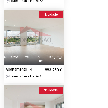
Loures > Santa Iria De Az...
Novidade
4 Quartos
3 WC
151,00
KZ_3º_C
m²
Apartamento T4
883 750 €
Loures > Santa Iria De Az...
Novidade