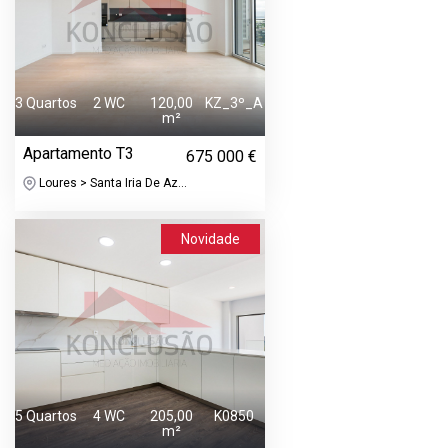
3 Quartos
2 WC
120,00
KZ_3º_A
m²
Apartamento T3
675 000 €
Loures > Santa Iria De Az...
Novidade
5 Quartos
4 WC
205,00
K0850
m²