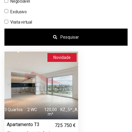
Negociável
Exclusivo
Visita virtual
Pesquisar
Novidade
3 Quartos
2 WC
120,00
KZ_5º_A
m²
Apartamento T3
725 750 €