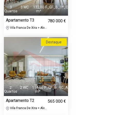
3
3 WC
132,00
F_GF_B_1º_C
Quartos
m²
Apartamento T3
780 000 €
Vila Franca De Xira > Alv...
Destaque
2
2 WC
114,00
F_GF_B_RC_A
Quartos
m²
Apartamento T2
565 000 €
Vila Franca De Xira > Alv...