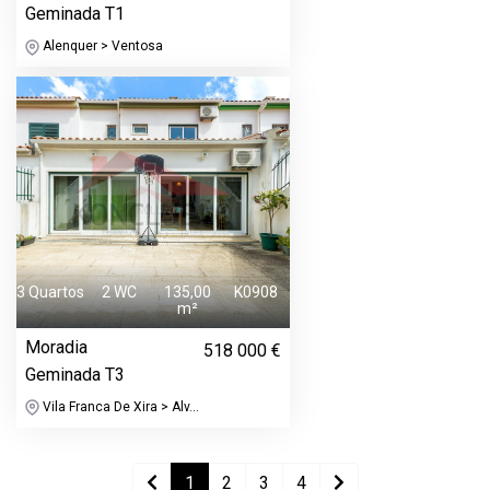
Geminada T1
Alenquer > Ventosa
3 Quartos
2 WC
135,00
K0908
m²
Moradia
518 000 €
Geminada T3
Vila Franca De Xira > Alv...
1
2
3
4