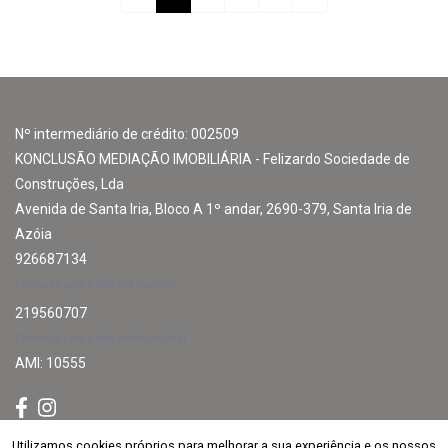
Nº intermediário de crédito: 002509
KONCLUSÃO MEDIAÇÃO IMOBILIÁRIA - Felizardo Sociedade de
Construções, Lda
Avenida de Santa Iria, Bloco A 1º andar, 2690-379, Santa Iria de
Azóia
926687134
Chamada para a rede fixa nacional
219560707
Chamada para a rede móvel nacional
AMI: 10555
Utilizamos cookies próprios para melhorar a sua experiência e os nossos
Utilizamos cookies próprios para melhorar a sua experiência e os nossos