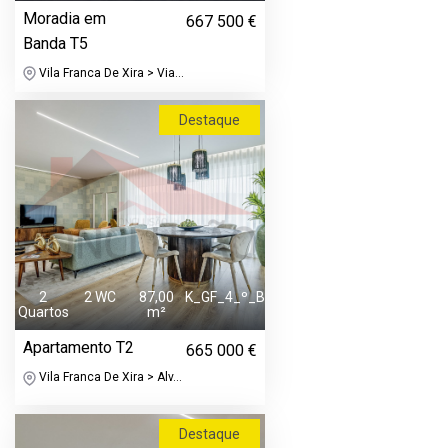
Moradia em
667 500 €
Banda T5
Vila Franca De Xira > Via...
Destaque
2
2 WC
87,00
K_GF_4_º_B
Quartos
m²
Apartamento T2
665 000 €
Vila Franca De Xira > Alv...
Destaque