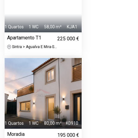
1 Quartos
1 WC
58,00 m²
KJA1
Apartamento T1
225 000 €
Sintra > Agualva E Mira-S...
1 Quartos
1 WC
80,00 m²
K0910
Moradia
195 000 €