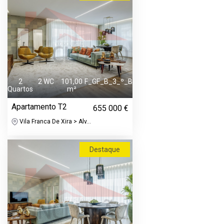
2
2 WC
101,00
F_GF_B_3_º_B
Quartos
m²
Apartamento T2
655 000 €
Vila Franca De Xira > Alv...
Destaque