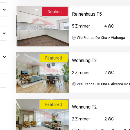
Neuheit
Reihenhaus T5
5 Zimmer
4 WC
Vila Franca De Xira > Vialonga
Featured
Wohnung T2
2 Zimmer
2 WC
Vila Franca De Xira > Alverca Do R
Featured
Wohnung T2
2 Zimmer
2 WC