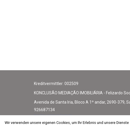
Kreditvermittler: 002509
KONCLUSÃO MEDIAÇÃO IMOBILIÁRIA - Felizardo Soci
Avenida de Santa Iria, Bloco A 1º andar, 2690-379, Sa
926687134
Anruf ins nationale Festnetz
219560707
Wir verwenden unsere eigenen Cookies, um Ihr Erlebnis und unsere Dienste
Wir verwenden unsere eigenen Cookies, um Ihr Erlebnis und unsere Dienste
Anruf ins nationale Mobilfunknetz