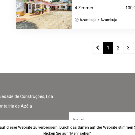
4 Zimmer
100,
Azambuja > Azambuja
1
2
3
edade de Construções, Lda
nta Iria de Azóia
 auf dieser Website zu verbessern. Durch das Surfen auf der Website stimmen
 auf dieser Website zu verbessern. Durch das Surfen auf der Website stimmen
klicken Sie auf “Mehr sehen“
klicken Sie auf “Mehr sehen“