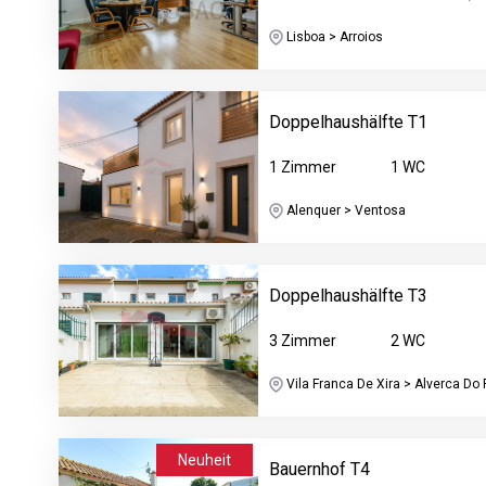
Lisboa > Arroios
Doppelhaushälfte T1
1 Zimmer
1 WC
Alenquer > Ventosa
Doppelhaushälfte T3
3 Zimmer
2 WC
Vila Franca De Xira > Alverca Do R
Neuheit
Bauernhof T4