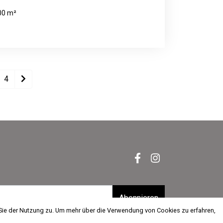
00 m²
4
Abonnieren
 Sie der Nutzung zu. Um mehr über die Verwendung von Cookies zu erfahren,
 Sie der Nutzung zu. Um mehr über die Verwendung von Cookies zu erfahren,