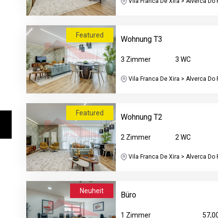
Vila Franca De Xira > Alverca Do R
Featured
Wohnung T3
3 Zimmer
3 WC
Vila Franca De Xira > Alverca Do R
Featured
Wohnung T2
2 Zimmer
2 WC
Vila Franca De Xira > Alverca Do R
Neuheit
Büro
1 Zimmer
57,0