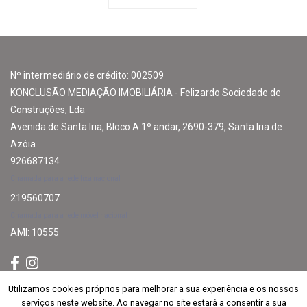
Nº intermediário de crédito: 002509
KONCLUSÃO MEDIAÇÃO IMOBILIÁRIA - Felizardo Sociedade de
Construções, Lda
Avenida de Santa Iria, Bloco A 1º andar, 2690-379, Santa Iria de
Azóia
926687134
Chamada para a rede fixa nacional
219560707
Chamada para a rede móvel nacional
AMI: 10555
Utilizamos cookies próprios para melhorar a sua experiência e os nossos
Utilizamos cookies próprios para melhorar a sua experiência e os nossos
Subscrever
serviços neste website. Ao navegar no site estará a consentir a sua
serviços neste website. Ao navegar no site estará a consentir a sua