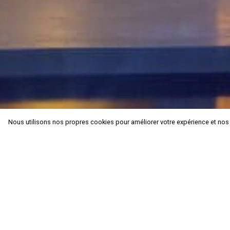
Nous utilisons nos propres cookies pour améliorer votre expérience et nos ser
Nous utilisons nos propres cookies pour améliorer votre expérience et nos ser