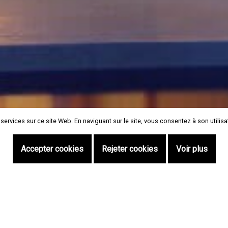
vices sur ce site Web. En naviguant sur le site, vous consentez à son utilisatio
vices sur ce site Web. En naviguant sur le site, vous consentez à son utilisatio
Accepter cookies
Accepter cookies
Rejeter cookies
Rejeter cookies
Voir plus
Voir plus
Aceda num só clique