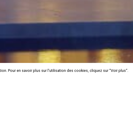
n. Pour en savoir plus sur l'utilisation des cookies, cliquez sur “Voir plus“.
n. Pour en savoir plus sur l'utilisation des cookies, cliquez sur “Voir plus“.