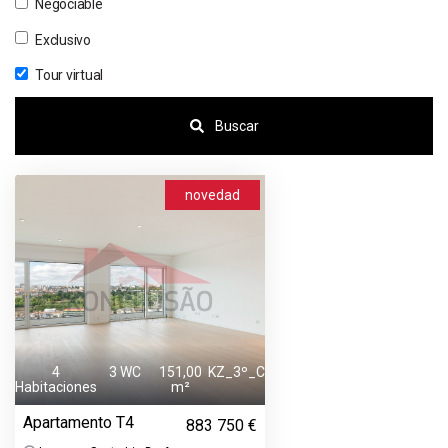
Negociable
Exclusivo
Tour virtual
Buscar
novedad
4
3 WC
151,00
KZ_3º_C
Habitaciones
m²
Apartamento T4
883 750 €