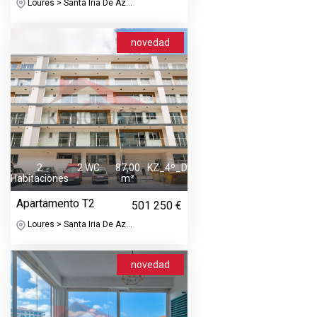
Loures > Santa Iria De Az...
novedad
2
2 WC
87,00
KZ_4º_D
Habitaciones
m²
Apartamento T2
501 250 €
Loures > Santa Iria De Az...
novedad