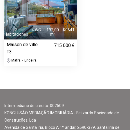
3
4 WC
192,00
K0641
Habitaciones
m²
Maison de ville
715 000 €
T3
Mafra > Ericeira
Intermediario de crédito: 002509
KONCLUSÃO MEDIAÇÃO IMOBILIÁRIA - Felizardo Sociedade de
Construções, Lda
Avenida de Santa Iria, Bloco A 1º andar, 2690-379, Santa Iria de