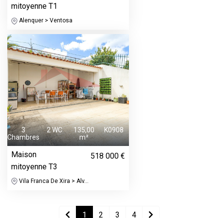
mitoyenne T1
Alenquer > Ventosa
3
2 WC
135,00
K0908
Chambres
m²
Maison
518 000 €
mitoyenne T3
Vila Franca De Xira > Alv...
1
2
3
4