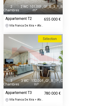
2
2 WC
101,00
F_GF_B_3_º_B
Chambres
m²
Appartement T2
655 000 €
Vila Franca De Xira > Alv...
Sélection
3
3 WC
132,00
F_GF_B_1º_C
Chambres
m²
Appartement T3
780 000 €
Vila Franca De Xira > Alv...