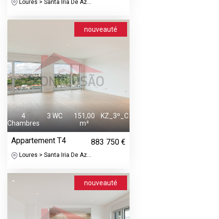
Loures > Santa Iria De Az...
nouveauté
4
3 WC
151,00
KZ_3º_C
Chambres
m²
Appartement T4
883 750 €
Loures > Santa Iria De Az...
nouveauté