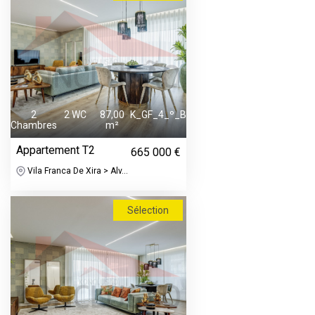
2
2 WC
87,00
K_GF_4_º_B
Chambres
m²
Appartement T2
665 000 €
Vila Franca De Xira > Alv...
Sélection