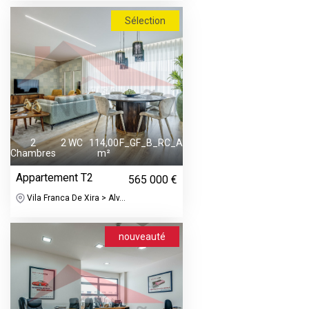
Sélection
2
2 WC
114,00
F_GF_B_RC_A
Chambres
m²
Appartement T2
565 000 €
Vila Franca De Xira > Alv...
nouveauté