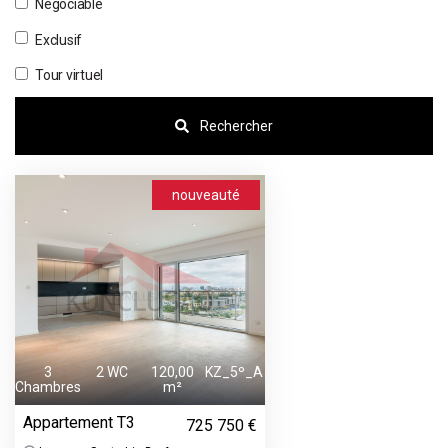
Négociable
Exclusif
Tour virtuel
Rechercher
nouveauté
3
2 WC
120,00
KZ_5º_A
Chambres
m²
Appartement T3
725 750 €