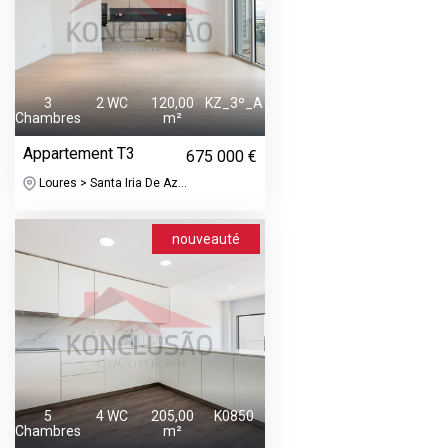
3
2 WC
120,00
KZ_3º_A
Chambres
m²
Appartement T3
675 000 €
Loures > Santa Iria De Az...
nouveauté
5
4 WC
205,00
K0850
Chambres
m²