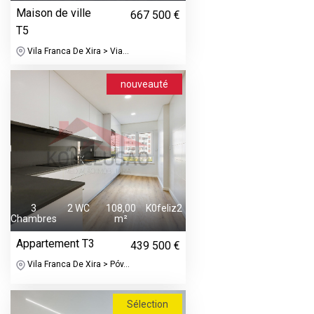
Maison de ville
667 500 €
T5
Vila Franca De Xira > Via...
nouveauté
3
2 WC
108,00
K0feliz2
Chambres
m²
Appartement T3
439 500 €
Vila Franca De Xira > Póv...
Sélection