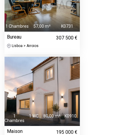
1 Chambres
57,00 m²
K0731
Bureau
307 500 €
Lisboa > Arroios
1
1 WC
80,00 m²
K0910
Chambres
Maison
195 000 €