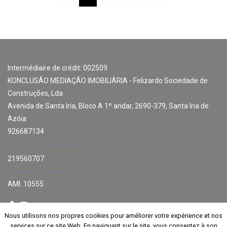
Intermédiaire de crédit: 002509
KONCLUSÃO MEDIAÇÃO IMOBILIÁRIA - Felizardo Sociedade de
Construções, Lda
Avenida de Santa Iria, Bloco A 1º andar, 2690-379, Santa Iria de
Azóia
926687134
Appel vers le réseau national fixe
219560707
Appel vers le réseau mobile national
AMI: 10555
Nous utilisons nos propres cookies pour améliorer votre expérience et nos
Nous utilisons nos propres cookies pour améliorer votre expérience et nos
services sur ce site Web. En naviguant sur le site, vous consentez à son
services sur ce site Web. En naviguant sur le site, vous consentez à son